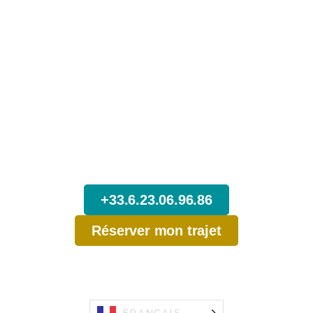
N’attendez pas,
Réservez dès maintenant votre Trajet
depuis Turin.
+33.6.23.06.96.86
Réserver mon trajet
FRANÇAIS