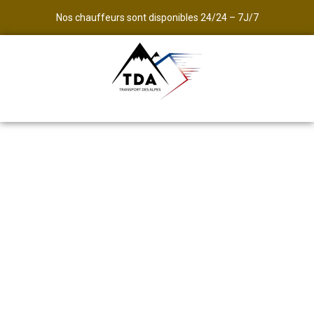
Nos chauffeurs sont disponibles 24/24 – 7J/7
Avec Transport des Alpes,
Transfert entre Turin et Tignes
Commandez maintenant votre
Taxi pour votre arrivée à Tignes
Réservez l’un de nos taxis et profitez d’un trajet
ponctuel, confortable et sans aucune source de
stress, du départ à l’arrivée.
Tarifs et réservation de votre
taxi Turin - Tignes