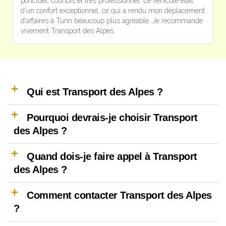
ponctuel, courtois et très professionnel. Le véhicule était
e
d'un confort exceptionnel, ce qui a rendu mon déplacement
l
d'affaires à Turin beaucoup plus agréable. Je recommande
p
vivement Transport des Alpes.
e
Qui est Transport des Alpes ?
Pourquoi devrais-je choisir Transport
des Alpes ?
Quand dois-je faire appel à Transport
des Alpes ?
Comment contacter Transport des Alpes
?