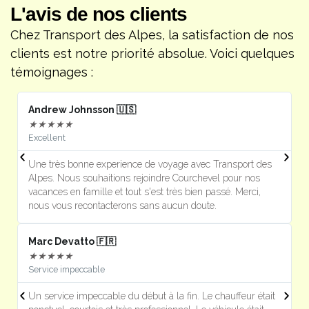
L'avis de nos clients
Chez Transport des Alpes, la satisfaction de nos
clients est notre priorité absolue. Voici quelques
témoignages :
Andrew Johnsson 🇺🇸
F
★
★
★
★
★
Excellent
J
Une très bonne experience de voyage avec Transport des
U
Alpes. Nous souhaitions rejoindre Courchevel pour nos
s
vacances en famille et tout s'est très bien passé. Merci,
m
nous vous recontacterons sans aucun doute.
Marc Devatto 🇫🇷
Ri
★
★
★
★
★
Service impeccable
P
Un service impeccable du début à la fin. Le chauffeur était
T