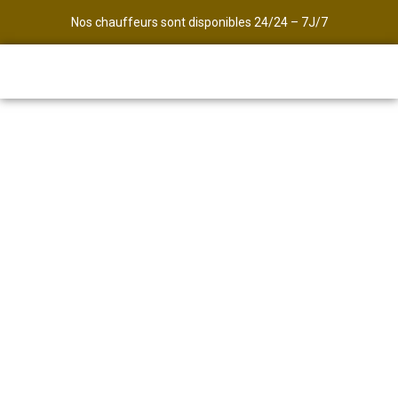
Nos chauffeurs sont disponibles 24/24 – 7J/7
Avec Transport des Alpes,
Transfert entre Lyon et Val
d'Isère
Commandez maintenant votre
Taxi pour votre arrivée à Val
d'Isère
Ne laissez plus place au hasard : grâce à nos taxis,
vous partez à l’heure, vous arrivez à l’heure, et vous
voyagez confortablement, sans pression.
Tarifs et réservation de votre