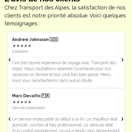
Chez Transport des Alpes, la satisfaction de nos
clients est notre priorité absolue. Voici quelques
témoignages :
Andrew Johnsson 🇺🇸
F
★
★
★
★
★
Excellent
J
Une très bonne experience de voyage avec Transport des
U
Alpes. Nous souhaitions rejoindre Courchevel pour nos
s
vacances en famille et tout s'est très bien passé. Merci,
m
nous vous recontacterons sans aucun doute.
Marc Devatto 🇫🇷
Ri
★
★
★
★
★
Service impeccable
P
Un service impeccable du début à la fin. Le chauffeur était
T
ponctuel, courtois et très professionnel. Le véhicule était
e
d'un confort exceptionnel, ce qui a rendu mon déplacement
l