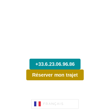
N’attendez pas,
Réservez dès maintenant votre Trajet
depuis Lyon.
+33.6.23.06.96.86
Réserver mon trajet
FRANÇAIS