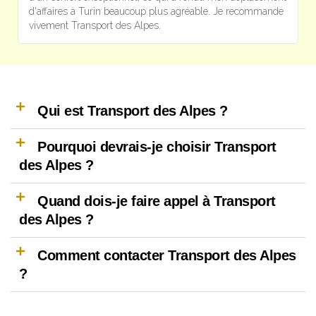
d'affaires à Turin beaucoup plus agréable. Je recommande
p
vivement Transport des Alpes.
e
Qui est Transport des Alpes ?
Pourquoi devrais-je choisir Transport
des Alpes ?
Quand dois-je faire appel à Transport
des Alpes ?
Comment contacter Transport des Alpes
?