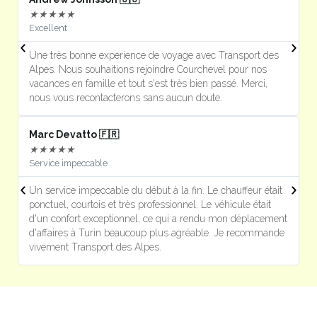
★
★
★
★
★
Excellent
J
Une très bonne experience de voyage avec Transport des
U
Alpes. Nous souhaitions rejoindre Courchevel pour nos
s
vacances en famille et tout s'est très bien passé. Merci,
m
nous vous recontacterons sans aucun doute.
Marc Devatto 🇫🇷
Ri
★
★
★
★
★
Service impeccable
P
Un service impeccable du début à la fin. Le chauffeur était
T
ponctuel, courtois et très professionnel. Le véhicule était
e
d'un confort exceptionnel, ce qui a rendu mon déplacement
l
d'affaires à Turin beaucoup plus agréable. Je recommande
p
vivement Transport des Alpes.
e