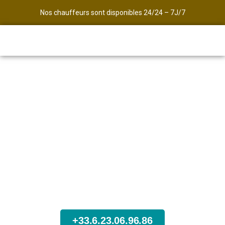
Nos chauffeurs sont disponibles 24/24 – 7J/7
Avec Transport des Alpes,
Transfert entre Lyon et Tignes
Commandez maintenant votre
Taxi pour votre arrivée à Tignes
Optez pour l’un de nos taxis et assurez-vous une
expérience de transport sereine, ponctuelle et
confortable, sans la moindre inquiétude.
Tarifs et réservation de votre
taxi Lyon - Tignes
+33.6.23.06.96.86