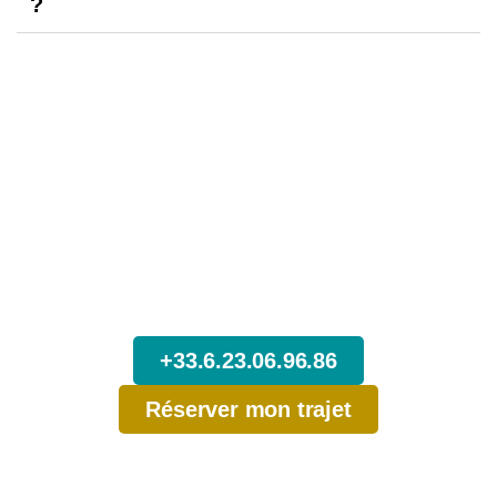
?
N’attendez pas,
Réservez dès maintenant votre Trajet
depuis Chambéry.
+33.6.23.06.96.86
Réserver mon trajet