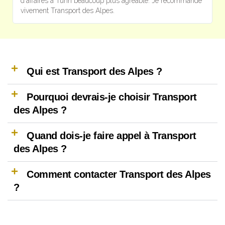
d'affaires à Turin beaucoup plus agréable. Je recommande
p
vivement Transport des Alpes.
e
Qui est Transport des Alpes ?
Pourquoi devrais-je choisir Transport
des Alpes ?
Quand dois-je faire appel à Transport
des Alpes ?
Comment contacter Transport des Alpes
?