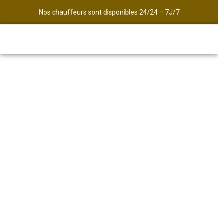
Nos chauffeurs sont disponibles 24/24 – 7J/7
Avec Transport des Alpes,
Transfert entre Bourg Saint
Maurice et Val Thorens
Commandez maintenant votre
Taxi pour votre arrivée à Val
Thorens
Nos taxis vous garantissent une prise en charge
ponctuelle, un trajet agréable et une arrivée sereine,
sans stress ni contrainte.
Tarifs et réservation de votre