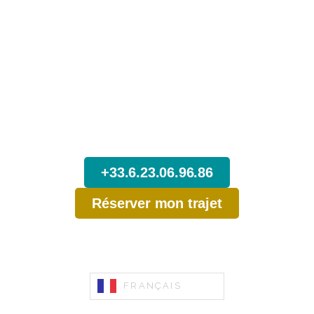
N’attendez pas,
Réservez dès maintenant votre Trajet
depuis Bourg Saint Maurice.
+33.6.23.06.96.86
Réserver mon trajet
FRANÇAIS