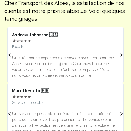
Chez Transport des Alpes, la satisfaction de nos
clients est notre priorité absolue. Voici quelques
témoignages :
Andrew Johnsson 🇺🇸
F
★
★
★
★
★
Excellent
J
Une très bonne experience de voyage avec Transport des
U
Alpes. Nous souhaitions rejoindre Courchevel pour nos
s
vacances en famille et tout s'est très bien passé. Merci,
m
nous vous recontacterons sans aucun doute.
Marc Devatto 🇫🇷
Ri
★
★
★
★
★
Service impeccable
P
Un service impeccable du début à la fin. Le chauffeur était
T
ponctuel, courtois et très professionnel. Le véhicule était
e
d'un confort exceptionnel, ce qui a rendu mon déplacement
l