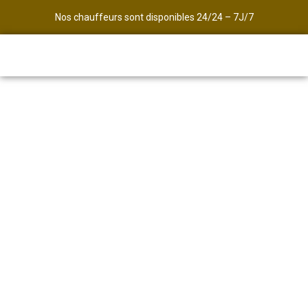
Nos chauffeurs sont disponibles 24/24 – 7J/7
Avec Transport des Alpes,
Transfert entre Bourg Saint
Maurice et Val d'Isère
Commandez maintenant votre
Taxi pour votre arrivée à Val
d'Isère
Réserver l’un de nos taxis, c’est s’assurer un départ
à l’heure, une arrivée précise et un trajet sans aucune
perturbation.
Tarifs et réservation de votre