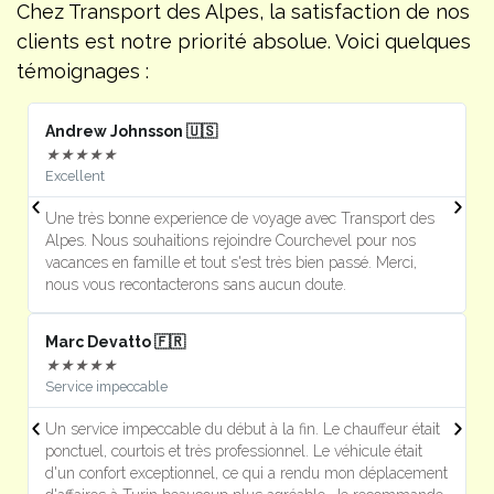
Chez Transport des Alpes, la satisfaction de nos
clients est notre priorité absolue. Voici quelques
témoignages :
Andrew Johnsson 🇺🇸
F
★
★
★
★
★
Excellent
J
Une très bonne experience de voyage avec Transport des
U
Alpes. Nous souhaitions rejoindre Courchevel pour nos
s
vacances en famille et tout s'est très bien passé. Merci,
m
nous vous recontacterons sans aucun doute.
Marc Devatto 🇫🇷
Ri
★
★
★
★
★
Service impeccable
P
Un service impeccable du début à la fin. Le chauffeur était
T
ponctuel, courtois et très professionnel. Le véhicule était
e
d'un confort exceptionnel, ce qui a rendu mon déplacement
l