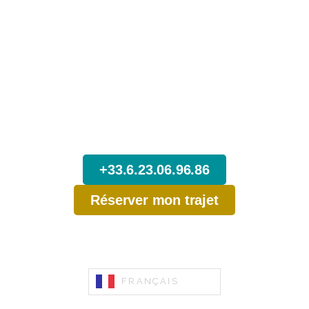
N’attendez pas,
Réservez dès maintenant votre Trajet
depuis Bourg Saint Maurice.
+33.6.23.06.96.86
Réserver mon trajet
FRANÇAIS