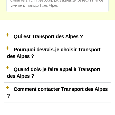
d'affaires à Turin beaucoup plus agréable. Je recommande
p
vivement Transport des Alpes.
e
Qui est Transport des Alpes ?
Pourquoi devrais-je choisir Transport
des Alpes ?
Quand dois-je faire appel à Transport
des Alpes ?
Comment contacter Transport des Alpes
?