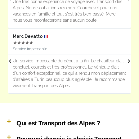
Une très bonne experience de voyage avec Transport des
U
Alpes. Nous souhaitions rejoindre Courchevel pour nos
s
vacances en famille et tout s'est très bien passé. Merci,
m
nous vous recontacterons sans aucun doute.
Marc Devatto
R
★
★
★
★
★
Service impeccable
P
Un service impeccable du début à la fin. Le chauffeur était
T
ponctuel, courtois et très professionnel. Le véhicule était
e
d'un confort exceptionnel, ce qui a rendu mon déplacement
l
d'affaires à Turin beaucoup plus agréable. Je recommande
p
vivement Transport des Alpes.
e
Qui est Transport des Alpes ?