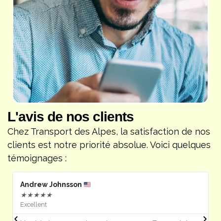
L'avis de nos clients
Chez Transport des Alpes, la satisfaction de nos
clients est notre priorité absolue. Voici quelques
témoignages :
Andrew Johnsson
F
★
★
★
★
★
Excellent
J