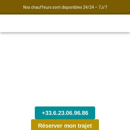
Nos chauffeurs sont disponibles 24/24 – 7J/7
Avec Transport des Alpes,
Commandez maintenant votre
Taxi pour votre arrivée à Lyon
Soyez sûr d’arriver à l’heure, de partir à l’heure, et de
voyager dans les meilleures conditions sans stress
en réservant l’un de nos taxi.
+33.6.23.06.96.86
Réserver mon trajet