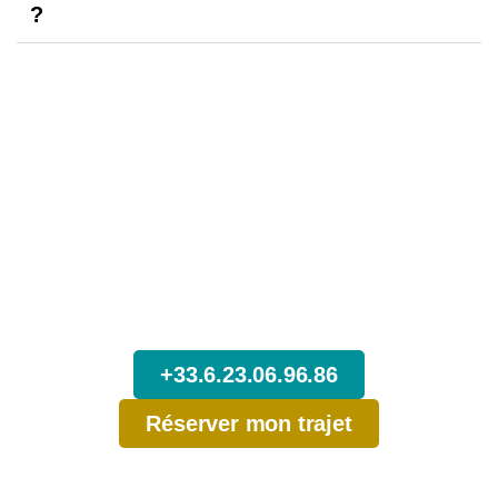
?
N’attendez pas,
Réservez dès maintenant votre
Trajet depuis Lyon.
+33.6.23.06.96.86
Réserver mon trajet