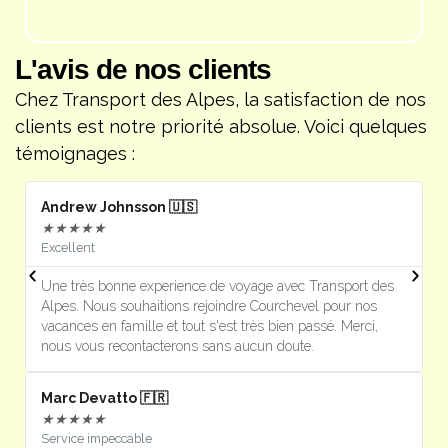
L'avis de nos clients
Chez Transport des Alpes, la satisfaction de nos
clients est notre priorité absolue. Voici quelques
témoignages :
Andrew Johnsson 🇺🇸
F
★
★
★
★
★
Excellent
J
Une très bonne experience de voyage avec Transport des
U
Alpes. Nous souhaitions rejoindre Courchevel pour nos
s
vacances en famille et tout s'est très bien passé. Merci,
m
nous vous recontacterons sans aucun doute.
Marc Devatto 🇫🇷
Ri
★
★
★
★
★
Service impeccable
P