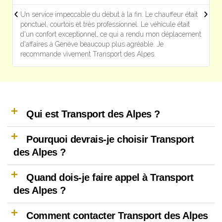
Un service impeccable du début à la fin. Le chauffeur était
T
ponctuel, courtois et très professionnel. Le véhicule était
e
d'un confort exceptionnel, ce qui a rendu mon déplacement
l
d'affaires à Genève beaucoup plus agréable. Je
p
recommande vivement Transport des Alpes.
e
Qui est Transport des Alpes ?
Pourquoi devrais-je choisir Transport
des Alpes ?
Quand dois-je faire appel à Transport
des Alpes ?
Comment contacter Transport des Alpes