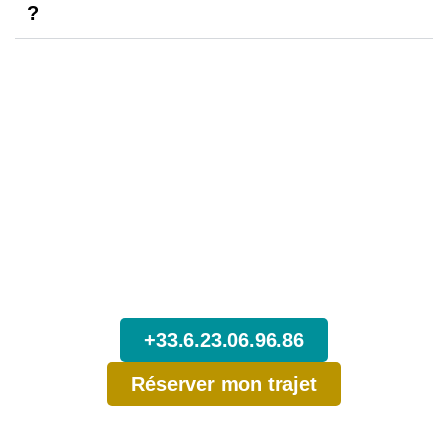
?
N’attendez pas,
Réservez dès maintenant votre
Trajet depuis Genève.
+33.6.23.06.96.86
Réserver mon trajet