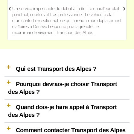
Un service impeccable du début à la fin. Le chauffeur était
T
ponctuel, courtois et très professionnel. Le véhicule était
e
d'un confort exceptionnel, ce qui a rendu mon déplacement
l
d'affaires à Genève beaucoup plus agréable. Je
p
recommande vivement Transport des Alpes.
e
Qui est Transport des Alpes ?
Pourquoi devrais-je choisir Transport
des Alpes ?
Quand dois-je faire appel à Transport
des Alpes ?
Comment contacter Transport des Alpes