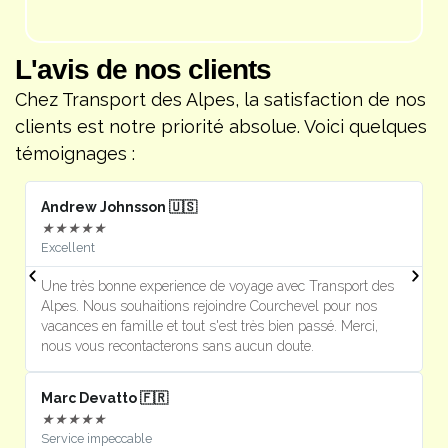
L'avis de nos clients
Chez Transport des Alpes, la satisfaction de nos
clients est notre priorité absolue. Voici quelques
témoignages :
Andrew Johnsson 🇺🇸
F
★
★
★
★
★
Excellent
J
Une très bonne experience de voyage avec Transport des
U
Alpes. Nous souhaitions rejoindre Courchevel pour nos
s
vacances en famille et tout s'est très bien passé. Merci,
m
nous vous recontacterons sans aucun doute.
Marc Devatto 🇫🇷
Ri
★
★
★
★
★
Service impeccable
P