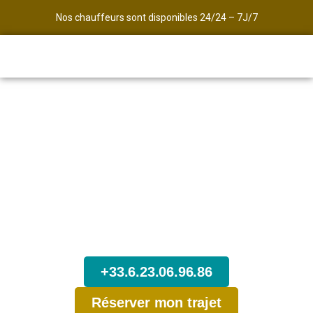
Nos chauffeurs sont disponibles 24/24 – 7J/7
Avec Transport des Alpes,
Commandez maintenant votre
Taxi pour votre arrivée à Genève
Soyez sûr d’arriver à l’heure, de partir à l’heure, et de
voyager dans les meilleures conditions sans stress
en réservant l’un de nos taxi.
+33.6.23.06.96.86
Réserver mon trajet