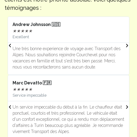
témoignages :
Andrew Johnsson 🇺🇸
F
★
★
★
★
★
Excellent
J
Une très bonne experience de voyage avec Transport des
U
Alpes. Nous souhaitions rejoindre Courchevel pour nos
s
vacances en famille et tout s'est très bien passé. Merci,
m
nous vous recontacterons sans aucun doute.
Marc Devatto 🇫🇷
Ri
★
★
★
★
★
Service impeccable
P
Un service impeccable du début à la fin. Le chauffeur était
T
ponctuel, courtois et très professionnel. Le véhicule était
e
d'un confort exceptionnel, ce qui a rendu mon déplacement
l
d'affaires à Turin beaucoup plus agréable. Je recommande
p
vivement Transport des Alpes.
e