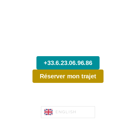
N’attendez pas,
Réservez dès maintenant votre Trajet
depuis Chambéry.
+33.6.23.06.96.86
Réserver mon trajet
ENGLISH